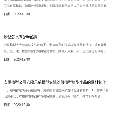
工海市蜃樓群。據國外媒體報道，美國科學家已能將人工海市蜃樓景象重現戰
(zhàn)場實況，戰(zhàn)場上的地形地貌......
日期：2020-12-30
沙盤怎么養(yǎng)護
沙盤模型太大就無法安裝玻璃罩，那么無罩的沙盤模型就需要清潔。還有就是
聲、光、電、模型底部的電路需要修理，維修人員的出入口怎么開也是問題。
有些沙盤模型除了要考慮分......
日期：2020-12-30
安陽模型公司安陽天成模型安陽沙盤模型模型小品的選材制作
一、在制作建筑小品模型時，要根據表現對象來選擇合適的材料 1、在制作假
山類小品，可用碎石塊或碎有機玻璃塊，通過粘合、噴色，便可制作形態
(tài)......
日期：2020-12-30